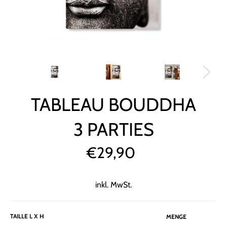
TABLEAU BOUDDHA
3 PARTIES
€29,90
Normaler
Preis
inkl. MwSt.
TAILLE L X H
MENGE