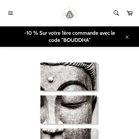
Direkt
zum
Ei
Inhalt
Seitennavigation
TRANSLATION MISSING:
-10 % Sur votre 1ère commande avec le
DE.GENERAL.ACCESSIBILITY.HOME_BREADCRUMB
/
TABLEAU
code "BOUDDHA"
BOUDDHA 3 PARTIES
Schli