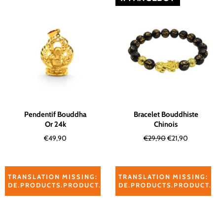
Pendentif Bouddha
Bracelet Bouddhiste
Or 24k
Chinois
Normaler
Normaler
Sonderpreis
€49,90
€29,90
€21,90
Preis
Preis
TRANSLATION MISSING:
TRANSLATION MISSING:
DE.PRODUCTS.PRODUCT.ADD_TO_CART_RELATED_PROD
DE.PRODUCTS.PRODUCT.A