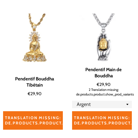
Pendentif Main de
Bouddha
Pendentif Bouddha
Normaler
€29,90
Tibétain
Preis
2 Translation missing:
Normaler
€29,90
de.products.product.show_prod_variants
Preis
TRANSLATION MISSING:
TRANSLATION MISSING:
DE.PRODUCTS.PRODUCT.ADD_TO_CART_RELATED_PROD
DE.PRODUCTS.PRODUCT.A