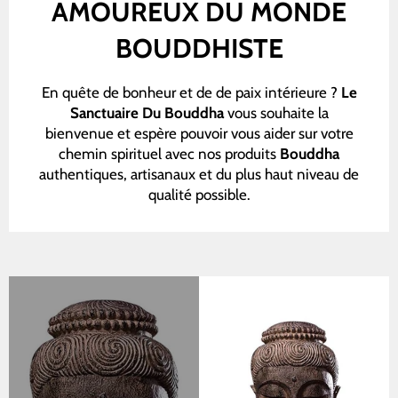
linken/rechten
AMOUREUX DU MONDE
Pfeile,
BOUDDHISTE
um
durch
die
En quête de bonheur et de de paix intérieure ?
Le
Slideshow
Sanctuaire Du Bouddha
vous souhaite la
zu
bienvenue et espère pouvoir vous aider sur votre
navigieren,
chemin spirituel avec nos produits
Bouddha
oder
authentiques, artisanaux et du plus haut niveau de
wischen
qualité possible.
Sie
nach
links
bzw.
rechts,
wenn
Sie
ein
mobiles
Gerät