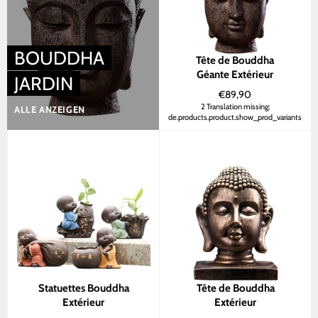
verwenden
BOUDDHA
Tête de Bouddha
Géante Extérieur
JARDIN
Normaler
€89,90
Preis
2 Translation missing:
ALLE ANZEIGEN
de.products.product.show_prod_variants
Statuettes Bouddha
Tête de Bouddha
Extérieur
Extérieur