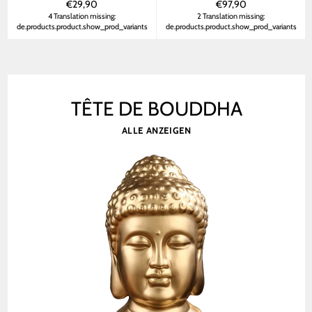
Normaler
Normaler
€29,90
€97,90
Preis
Preis
4 Translation missing:
2 Translation missing:
de.products.product.show_prod_variants
de.products.product.show_prod_variants
TÊTE DE BOUDDHA
ALLE ANZEIGEN