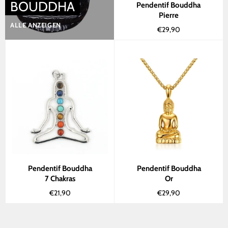
BOUDDHA
Pendentif Bouddha
Pierre
ALLE ANZEIGEN
Normaler
€29,90
Preis
Pendentif Bouddha
Pendentif Bouddha
7 Chakras
Or
Normaler
Normaler
€21,90
€29,90
Preis
Preis