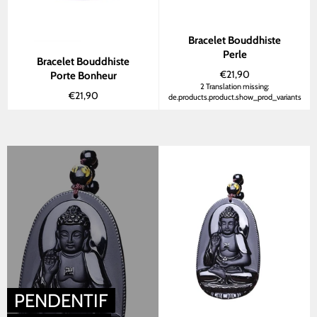
Bracelet Bouddhiste
Perle
Bracelet Bouddhiste
Normaler
€21,90
Porte Bonheur
Preis
2 Translation missing:
Normaler
€21,90
de.products.product.show_prod_variants
Preis
PENDENTIF