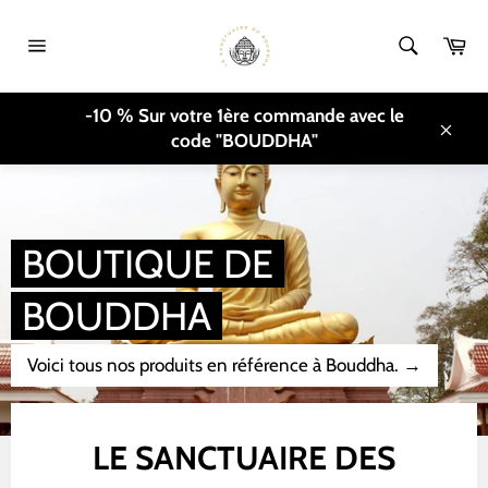
Direkt
zum
Ei
Inhalt
Seitennavigation
-10 % Sur votre 1ère commande avec le
code "BOUDDHA"
Schli
BOUTIQUE DE
BOUDDHA
Voici tous nos produits en référence à Bouddha.
→
Nutzen
Sie
LE SANCTUAIRE DES
die