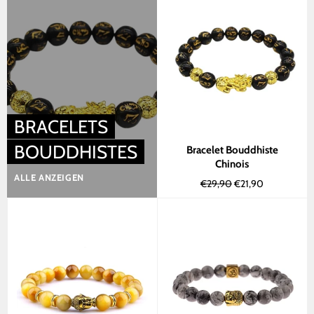
BRACELETS
BOUDDHISTES
Bracelet Bouddhiste
Chinois
ALLE ANZEIGEN
Normaler
Sonderpreis
€29,90
€21,90
Preis