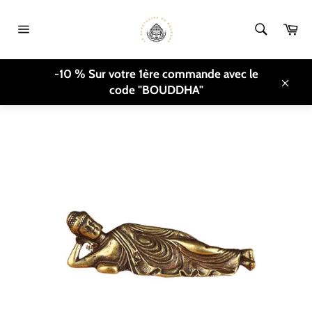
Direkt
zum
Ei
Inhalt
Seitennavigation
TRANSLATION MISSING:
-10 % Sur votre 1ère commande avec le
DE.GENERAL.ACCESSIBILITY.HOME_BREADCRUMB
/
STATUETTE
code "BOUDDHA"
BOUDDHA ALLONGÉ
Schli