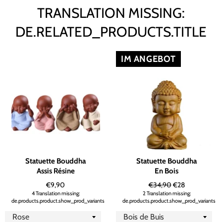
TRANSLATION MISSING:
DE.RELATED_PRODUCTS.TITLE
IM ANGEBOT
Statuette Bouddha
Statuette Bouddha
Assis Résine
En Bois
Normaler
Normaler
Sonderpreis
€9,90
€34,90
€28
Preis
Preis
4 Translation missing:
2 Translation missing:
de.products.product.show_prod_variants
de.products.product.show_prod_variants