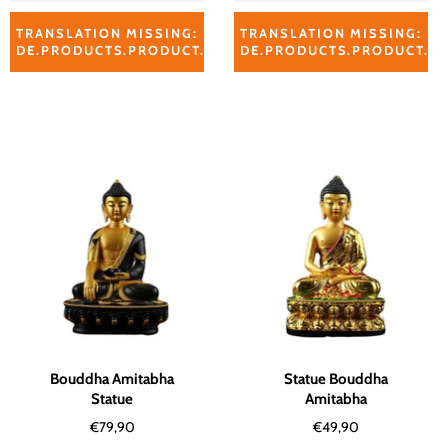
TRANSLATION MISSING:
TRANSLATION MISSING:
DE.PRODUCTS.PRODUCT.ADD_TO_CART_RELATED_PROD
DE.PRODUCTS.PRODUCT.A
Bouddha Amitabha
Statue Bouddha
Statue
Amitabha
Normaler
Normaler
€79,90
€49,90
Preis
Preis