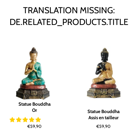
TRANSLATION MISSING:
DE.RELATED_PRODUCTS.TITLE
Statue Bouddha
Or
Statue Bouddha
Assis en tailleur
Normaler
Normaler
€59,90
€59,90
Preis
Preis