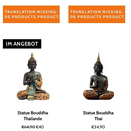
TRANSLATION MISSING:
TRANSLATION MISSING:
DE.PRODUCTS.PRODUCT.ADD_TO_CART_RELATED_PROD
DE.PRODUCTS.PRODUCT.A
IM ANGEBOT
Statue Bouddha
Statue Bouddha
Thaïlande
Thaï
Normaler
Sonderpreis
Normaler
€64,90
€40
€34,90