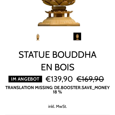
STATUE BOUDDHA
EN BOIS
€139,90
€169,90
Normaler
IM ANGEBOT
Preis
TRANSLATION MISSING: DE.BOOSTER.SAVE_MONEY
18
%
inkl. MwSt.