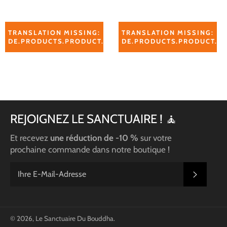
Preis
Preis
TRANSLATION MISSING:
TRANSLATION MISSING:
DE.PRODUCTS.PRODUCT.ADD_TO_CART_RELATED_PROD
DE.PRODUCTS.PRODUCT.A
REJOIGNEZ LE SANCTUAIRE ! 🧘
Et recevez
une réduction de -10 %
sur votre
prochaine commande dans notre boutique !
ABONN
© 2026,
Le Sanctuaire Du Bouddha
.