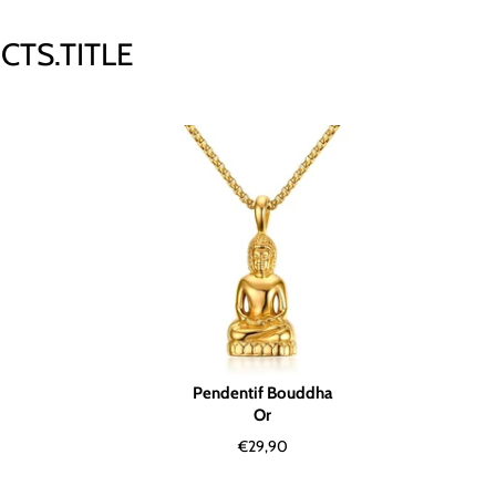
CTS.TITLE
Pendentif Bouddha
Or
Normaler
€29,90
Preis