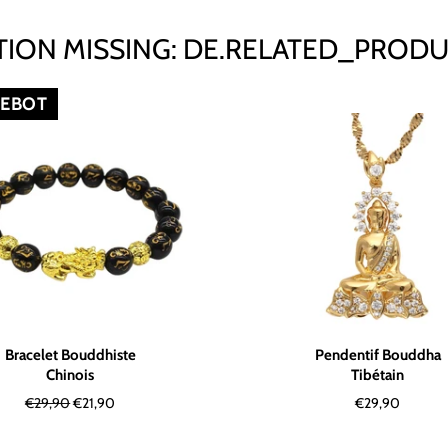
ION MISSING: DE.RELATED_PRODU
GEBOT
Bracelet Bouddhiste
Pendentif Bouddha
Chinois
Tibétain
Normaler
Sonderpreis
Normaler
€29,90
€21,90
€29,90
Preis
Preis