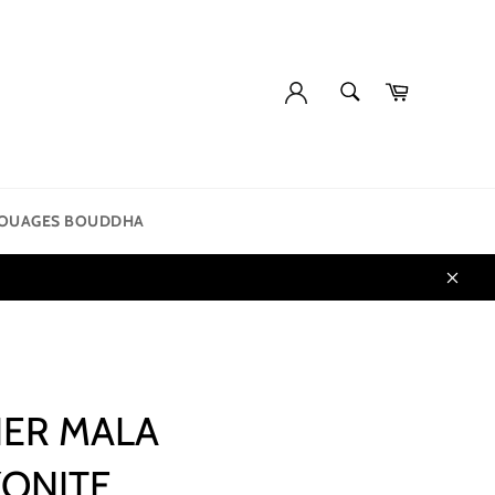
SUCHEN
Einkaufsw
Suchen
TOUAGES BOUDDHA
Schli
IER MALA
ONITE