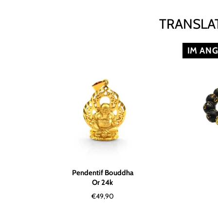
TRANSLAT
IM AN
Pendentif Bouddha
Or 24k
Normaler
€49,90
Preis