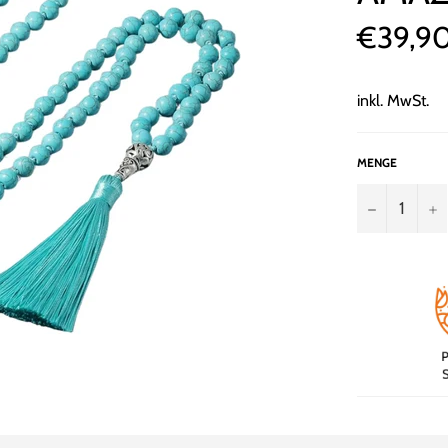
€39,9
Normaler
Preis
inkl. MwSt.
MENGE
−
+